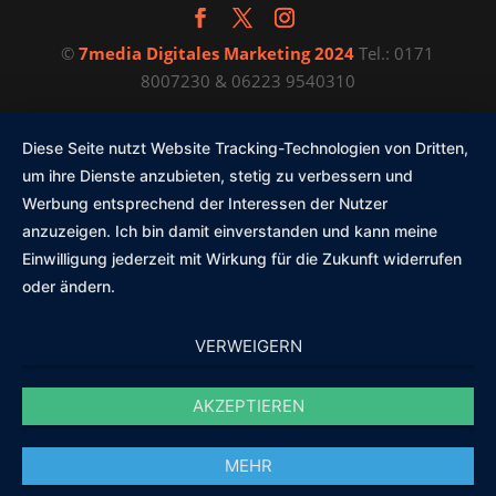
©
7media Digitales Marketing 2024
Tel.: 0171
8007230 & 06223 9540310
Diese Seite nutzt Website Tracking-Technologien von Dritten,
um ihre Dienste anzubieten, stetig zu verbessern und
Werbung entsprechend der Interessen der Nutzer
anzuzeigen. Ich bin damit einverstanden und kann meine
Einwilligung jederzeit mit Wirkung für die Zukunft widerrufen
oder ändern.
VERWEIGERN
AKZEPTIEREN
Diese Website nutzt Cookies und Plugins zur optimierten
MEHR
Darstellung, z.B. von Schriften, für Nutzerfeedback und
statistische Auswertung sowie zur Speicherung von Anfragen