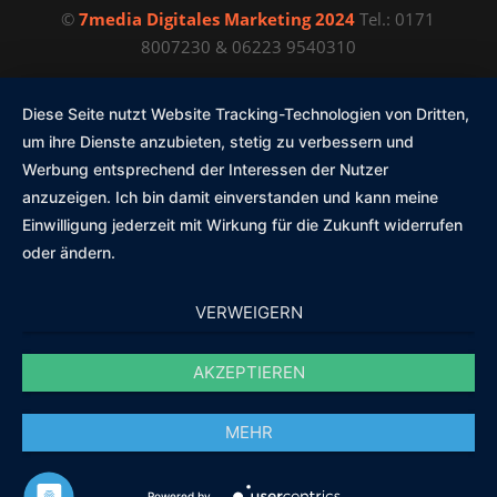
©
7media Digitales Marketing 2024
Tel.: 0171
8007230 & 06223 9540310
Diese Seite nutzt Website Tracking-Technologien von Dritten,
um ihre Dienste anzubieten, stetig zu verbessern und
Werbung entsprechend der Interessen der Nutzer
anzuzeigen. Ich bin damit einverstanden und kann meine
Einwilligung jederzeit mit Wirkung für die Zukunft widerrufen
oder ändern.
VERWEIGERN
AKZEPTIEREN
Diese Website nutzt Cookies und Plugins zur optimierten
MEHR
Darstellung, z.B. von Schriften, für Nutzerfeedback und
statistische Auswertung sowie zur Speicherung von Anfragen
betreffenden Daten
Powered by