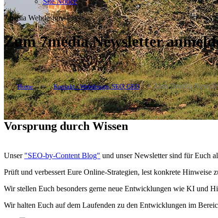
Site Notice
7media Webdesign+Plus
Zum 7media Newsletter anmeld
»
»
Zum 7media Newslet
Home
Kontakt - Webdesign, SEO, GEO
Vorsprung durch Wissen
Unser
"SEO-by-Content Blog"
und unser Newsletter sind für Euch a
Prüft und verbessert Eure Online-Strategien, lest konkrete Hinweise 
Wir stellen Euch besonders gerne neue Entwicklungen wie KI und H
Wir halten Euch auf dem Laufenden zu den Entwicklungen im Bereic