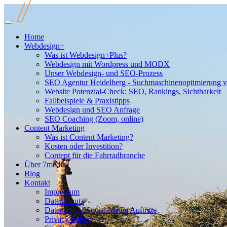
Home
Webdesign+
Was ist Webdesign+Plus?
Webdesign mit Wordpress und MODX
Unser Webdesign- und SEO-Prozess
SEO Agentur Heidelberg - Suchmaschinenoptimierung 
Website Potenzial-Check: SEO, Rankings, Sichtbarkeit
Fallbeispiele & Praxistipps
Webdesign und SEO Anfrage
SEO Coaching (Zoom, online)
Content Marketing
Was ist Content Marketing?
Kosten oder Investition?
Content für die Fahrradbranche
Über 7media
Blog
Kontakt
Impressum
Datenschutz
Datenschutz Social Media Auftritte
Privacy Policy