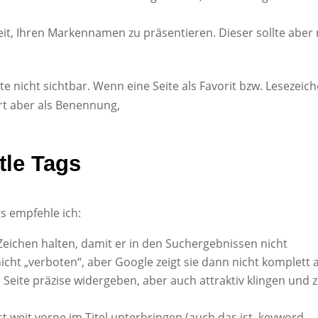
keit, Ihren Markennamen zu präsentieren. Dieser sollte aber
eite nicht sichtbar. Wenn eine Seite als Favorit bzw. Lesezeich
rt aber als Benennung,
itle Tags
s empfehle ich:
 Zeichen halten, damit er in den Suchergebnissen nicht
nicht „verboten“, aber Google zeigt sie dann nicht komplett 
der Seite präzise widergeben, aber auch attraktiv klingen und
 weit vorne im Titel unterbringen (auch das ist ‚keyword